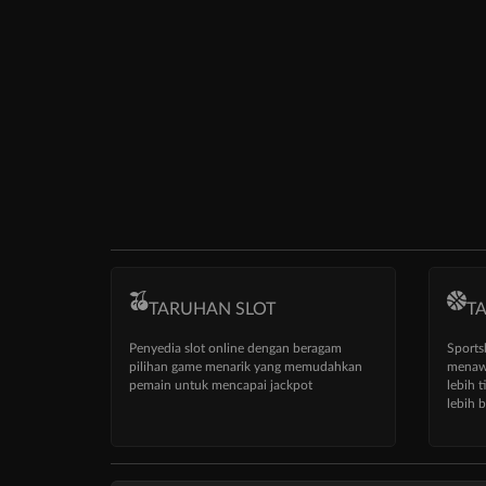
TARUHAN SLOT
T
Penyedia slot online dengan beragam
Sports
pilihan game menarik yang memudahkan
menawa
pemain untuk mencapai jackpot
lebih 
lebih 