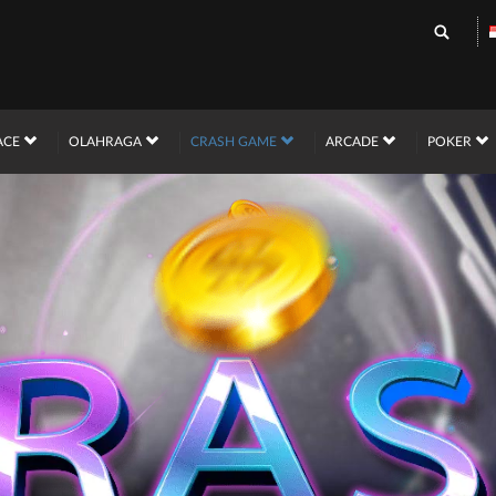
ACE
OLAHRAGA
CRASH GAME
ARCADE
POKER