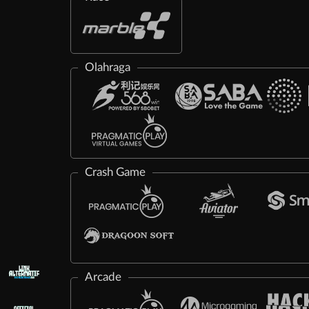
Olahraga
Crash Game
Arcade