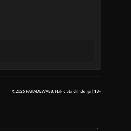
©2026 PARADEWA88. Hak cipta dilindungi | 18+