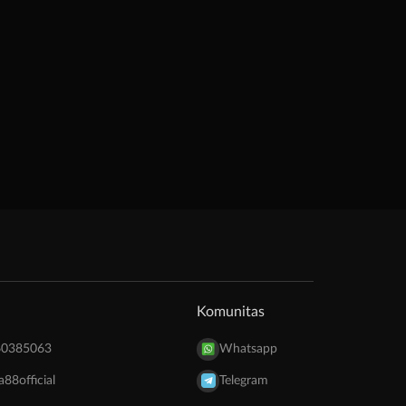
Komunitas
60385063
Whatsapp
88official
Telegram