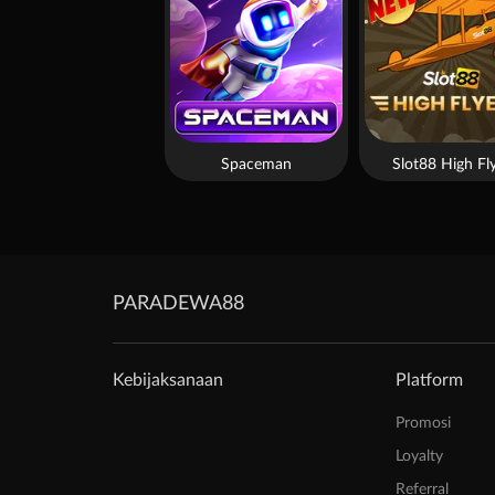
Spaceman
Slot88 High Fl
PARADEWA88
Kebijaksanaan
Platform
Promosi
Loyalty
Referral