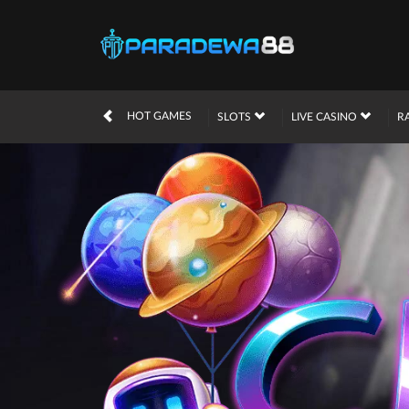
HOT GAMES
SLOTS
LIVE CASINO
R