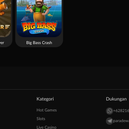
yer
Big Bass Crash
Kategori
Dukungan
Hot Games
+62821
Slots
paradewa
Live Casino