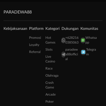
PARADEWA88
Kebijaksanaan
Platform
Kategori
Dukungan
Komunitas
Promosi
Hot
+628216
Whatsa
Games
0385063
pp
Loyalty
Slots
paradew
Telegra
Referral
a88offici
m
Live
al
Casino
Race
Olahraga
Crash
Game
Arcade
Poker