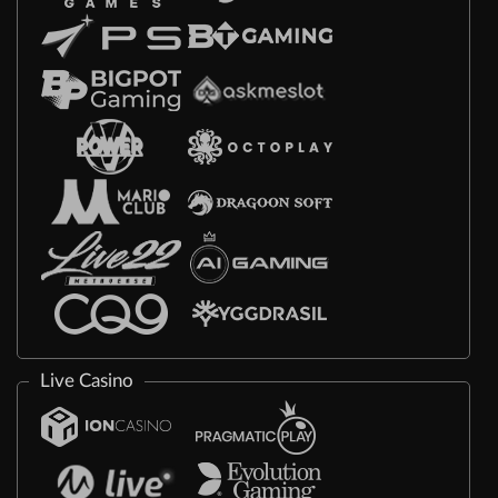
Live Casino