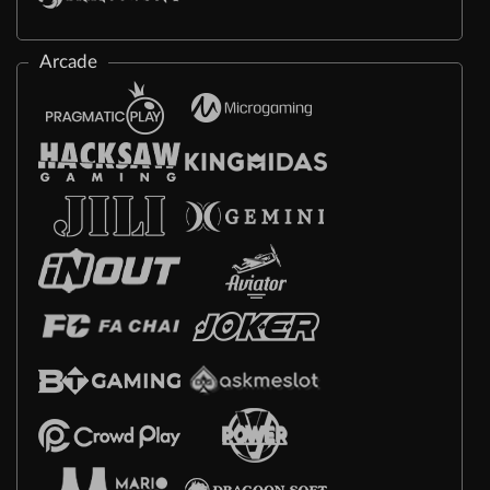
Arcade