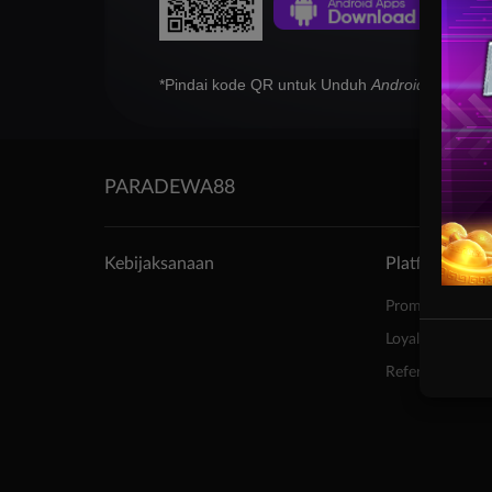
*Pindai kode QR untuk Unduh
Android APK
PARADEWA88
Kebijaksanaan
Platform
Promosi
Loyalty
Referral