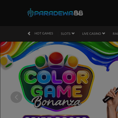
HOT GAMES
SLOTS
LIVE CASINO
RA