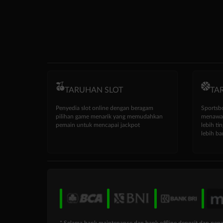
TARUHAN SLOT
TA
Penyedia slot online dengan beragam
Sportsb
pilihan game menarik yang memudahkan
menawar
pemain untuk mencapai jackpot
lebih ti
lebih b
* Selama bank maintenance dan bank offline deposit dan penar