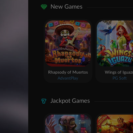
New Games
Rhapsody of Muertos
Wings of Iguaz
AdvantPlay
PG Soft
Jackpot Games