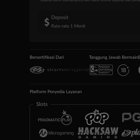
Deposit
Rata-rata 1 Menit
Bersertifikasi Dari
Tanggung Jawab Bermain
B
Platform Penyedia Layanan
Slots