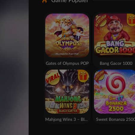
Game Populer
Gates of Olympus POP
Bang Gacor 1000
Mahjong Wins 3 – Black Scatter
Sweet Bonanza 250