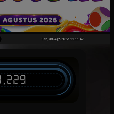
Sab, 08-Agt-2026 11.11.47
X pada 31-Jul-2026 dari 00.00.00 sampai 31-Jul-2027 00.00.00. Selama waktu ini, 
3,229