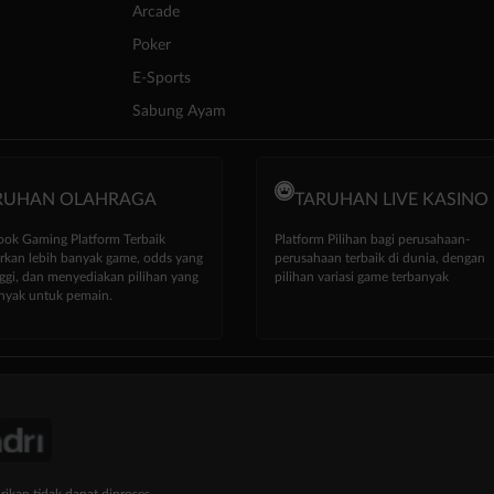
Arcade
Poker
E-Sports
Sabung Ayam
RUHAN OLAHRAGA
TARUHAN LIVE KASINO
ook Gaming Platform Terbaik
Platform Pilihan bagi perusahaan-
kan lebih banyak game, odds yang
perusahaan terbaik di dunia, dengan
nggi, dan menyediakan pilihan yang
pilihan variasi game terbanyak
anyak untuk pemain.
ikan tidak dapat diproses