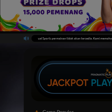
ma waktu ini, PP Virtual Sports permainan tidak akan tersedia. Kami memohon maaf 
JACKPOT
PLA